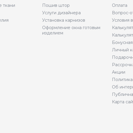
е ткани
Пошив штор
Оплата
Услуги дизайнера
Вопрос-о
елия
Установка карнизов
Условия 
Оформление окна готовым
Калькуля
изделием
Калькуля
Бонусная
Личный к
Подарочн
Рассрочк
Акции
Политика
Об интер
Публична
Карта сай