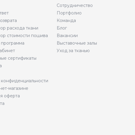
Сотрудничество
твет
Портфолио
возврата
Команда
тор расхода ткани
Блог
тор стоимости пошива
Вакансии
 программа
Выставочные залы
абинет
Уход за тканью
ые сертификаты
а
 конфиденциальности
нет-магазине
я оферта
та