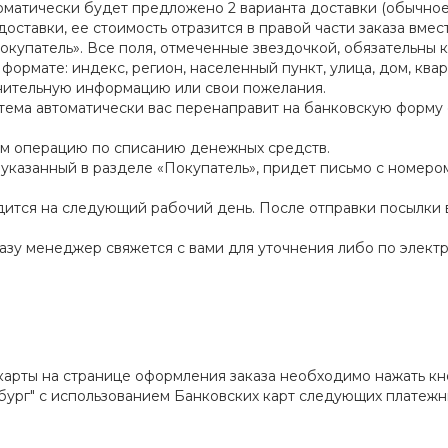
автоматически будет предложено 2 варианта доставки (обычн
ставки, ее стоимость отразится в правой части заказа вмест
окупатель». Все поля, отмеченные звездочкой, обязательны 
ормате: индекс, регион, населенный пункт, улица, дом, квар
лнительную информацию или свои пожелания.
стема автоматически вас перенаправит на банковскую форму
дом операцию по списанию денежных средств.
, указанный в разделе «Покупатель», придет письмо с номер
водится на следующий рабочий день. После отправки посылк
казу менеджер свяжется с вами для уточнения либо по элект
арты на странице оформления заказа необходимо нажать кно
бург" с использованием Банковских карт следующих платежн