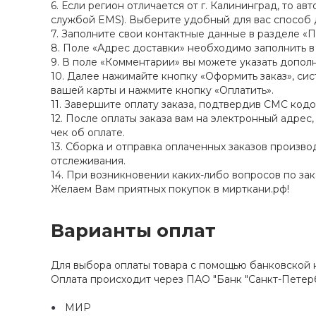
6. Если регион отличается от г. Калининград, то 
службой EMS). Выберите удобный для вас способ до
7. Заполните свои контактные данные в разделе «П
8. Поле «Адрес доставки» необходимо заполнить в ф
9. В поле «Комментарии» вы можете указать допо
10. Далее нажимайте кнопку «Оформить заказ», си
вашей карты и нажмите кнопку «Оплатить».
11. Завершите оплату заказа, подтвердив СМС ко
12. После оплаты заказа вам на электронный адрес
чек об оплате.
13. Сборка и отправка оплаченных заказов произ
отслеживания.
14. При возникновении каких-либо вопросов по за
Желаем Вам приятных покупок в мирткани.рф!
Варианты оплат
Для выбора оплаты товара с помощью банковской к
Оплата происходит через ПАО "Банк "Санкт-Петер
МИР