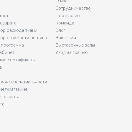
О нас
Сотрудничество
твет
Портфолио
возврата
Команда
тор расхода ткани
Блог
тор стоимости пошива
Вакансии
 программа
Выставочные залы
абинет
Уход за тканью
ые сертификаты
а
 конфиденциальности
нет-магазине
я оферта
та