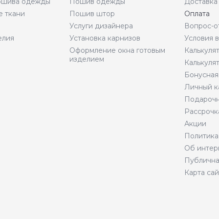
пошива одежды
Пошив одежды
Доставка
е ткани
Пошив штор
Оплата
Услуги дизайнера
Вопрос-о
елия
Установка карнизов
Условия 
Оформление окна готовым
Калькуля
изделием
Калькуля
Бонусная
Личный к
Подарочн
Рассрочк
Акции
Политика
Об интер
Публична
Карта сай