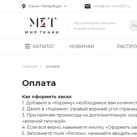
Санкт-Петербург
info@mir-tkani39.ru
Крупнейший магазин
тканей в России
КАТАЛОГ
НОВИНКИ
РАСПР
Главная
/
Оплата
Оплата
Как оформить заказ:
1. Добавьте в «Корзину» необходимое вам количест
2. Далее в «Корзине» (правый верхний угол страни
3. При наличии промокода на дополнительную ски
«зеленой галочкой».
4. Если все верно, нажимаете кнопку «Оформить зак
5. Заполняете поле «Регион», начинайте вводить н