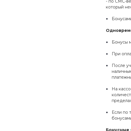
- по СМС-в
который не
Бонусами
Одновреме
Бонусы м
При опла
После уч
наличны
платежн
На кассо
количест
пределах
Если по 
бонусами
Бонусные 