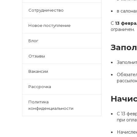
Сотрудничество
в салона
С
13 февра
Новое поступление
ограничен.
Блог
Запол
Отзывы
Заполни
Вакансии
Обязател
рассылок
Рассрочка
Начис
Политика
конфиденциальности
С 13 фев
при опла
Начислен