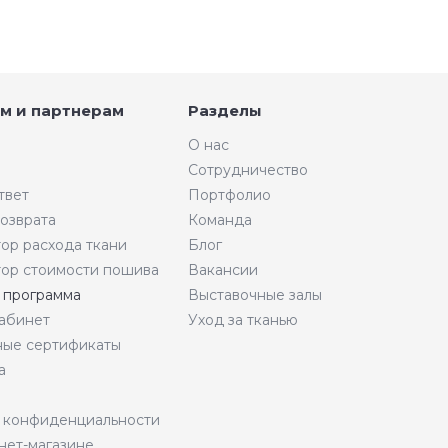
м и партнерам
Разделы
О нас
Сотрудничество
твет
Портфолио
возврата
Команда
тор расхода ткани
Блог
тор стоимости пошива
Вакансии
 программа
Выставочные залы
абинет
Уход за тканью
ые сертификаты
а
 конфиденциальности
нет-магазине