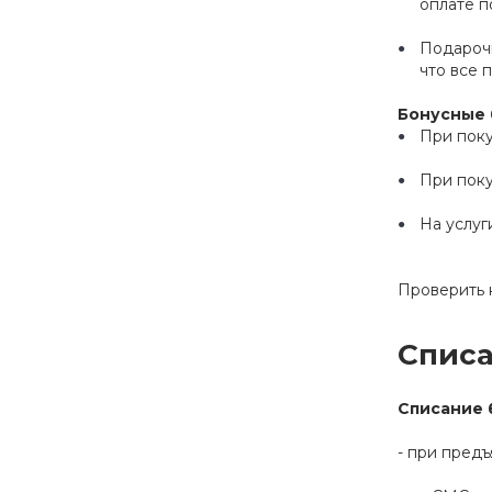
оплате п
Подарочн
что все 
Бонусные 
При поку
При пок
На услуг
Проверить 
Списа
Списание 
- при пред