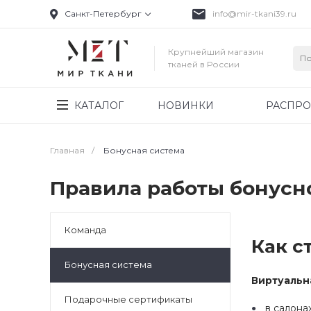
Санкт-Петербург
info@mir-tkani39.ru
Крупнейший магазин
тканей в России
КАТАЛОГ
НОВИНКИ
РАСПР
Главная
/
Бонусная система
Правила работы бонус
Команда
Как с
Бонусная система
Виртуальн
Подарочные сертификаты
в салона