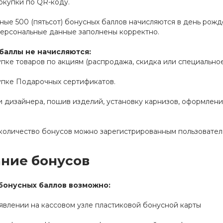
окупки по QR-коду.
ые 500 (пятьсот) бонусных баллов начисляются в день рожд
персональные данные заполнены корректно.
баллы не начисляются:
пке товаров по акциям (распродажа, скидка или специально
упке Подарочных сертификатов.
и дизайнера, пошив изделий, установку карнизов, оформлени
количество бонусов можно зарегистрированным пользователя
ние бонусов
бонусных баллов возможно:
ъявлении на кассовом узле пластиковой бонусной карты