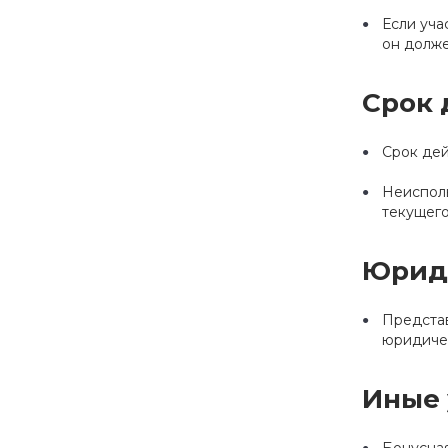
Если уча
он долже
Срок 
Срок дей
Неисполь
текущего
Юрид
Представ
юридичес
Иные 