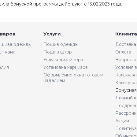
вила бонусной программы действуют с 13.02.2023 года.
оваров
Услуги
Клиента
пошива одежды
Пошив одежды
Доставка
е ткани
Пошив штор
Оплата
Услуги дизайнера
Вопрос-о
елия
Установка карнизов
Условия 
Оформление окна готовым
Калькуля
изделием
Калькуля
Бонусная
Личный к
Подарочн
Рассрочк
Акции
Политика
Об интер