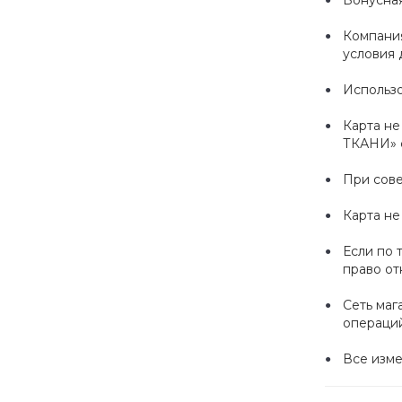
Бонусная
Компания
условия 
Использо
Карта не
ТКАНИ» с
При сове
Карта не
Если по 
право от
Сеть маг
операций
Все изме