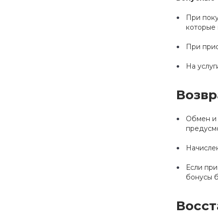
При поку
которые 
При при
На услуг
Возвр
Обмен и 
предусм
Начислен
Если при
бонусы б
Восст