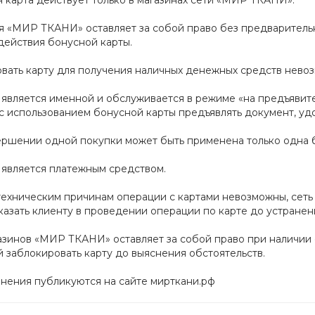
 карта действует только в магазинах сети «МИР ТКАНИ».
 «МИР ТКАНИ» оставляет за собой право без предварительн
действия бонусной карты.
вать карту для получения наличных денежных средств нево
 является именной и обслуживается в режиме «на предъявит
 использованием бонусной карты предъявлять документ, удо
ршении одной покупки может быть применена только одна б
 является платежным средством.
техническим причинам операции с картами невозможны, сет
казать клиенту в проведении операции по карте до устранен
азинов «МИР ТКАНИ» оставляет за собой право при наличии
 заблокировать карту до выяснения обстоятельств.
нения публикуются на сайте мирткани.рф