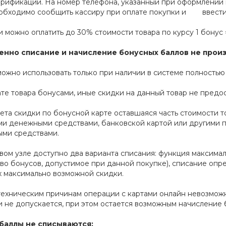
ерификации. На номер телефона, указанный при оформлении 
обходимо сообщить кассиру при оплате покупки и ввести 
 можно оплатить до 30% стоимости товара по курсу 1 бонус =
нно списание и начисление бонусных баллов не произ
ожно использовать только при наличии в системе полностью
те товара бонусами, иные скидки на данный товар не предо
ета скидки по бонусной карте оставшаяся часть стоимости 
ми денежными средствами, банковской картой или другими
ыми средствами.
вом узле доступно два варианта списания: функция максима
во бонусов, допустимое при данной покупке), списание опр
 максимально возможной скидки.
техническим причинам операции с картами онлайн невозможн
 не допускается, при этом остается возможным начисление 
баллы не списываются: