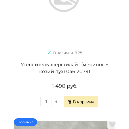
В наличии: 8.25
Утеплитель-шерстилайт (меринос +
козий пух) 046-20791
1 490 руб.
-
+
В корзину
Новинка