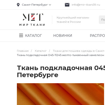
Санкт-Петербург
info@mir-tkani39.ru
Крупнейший магазин
тканей в России
КАТАЛОГ
НОВИНКИ
РАСПР
Главная
/
Каталог
/
Ткани для пошива одежды в Санкт
Ткань подкладочная 045-11245 желто-тыквенный хамелеон
Ткань подкладочная 045
Петербурге