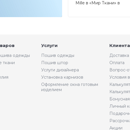
Mille в «Мир Ткани» в
Калининграде.
оваров
Услуги
Клиента
пошива одежды
Пошив одежды
Доставка
е ткани
Пошив штор
Оплата
Услуги дизайнера
Вопрос-о
елия
Установка карнизов
Условия 
Оформление окна готовым
Калькуля
изделием
Калькуля
Бонусная
Личный к
Подарочн
Рассрочк
Акции