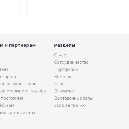
Рождеством!
м и партнерам
Разделы
О нас
Сотрудничество
твет
Портфолио
возврата
Команда
тор расхода ткани
Блог
тор стоимости пошива
Вакансии
 программа
Выставочные залы
абинет
Уход за тканью
ые сертификаты
а