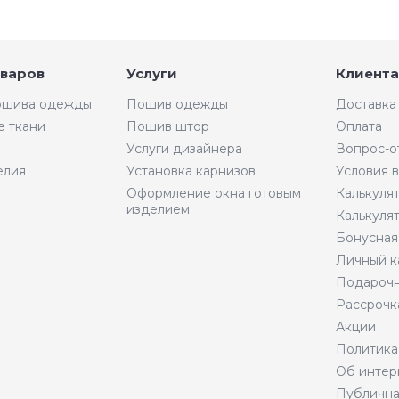
оваров
Услуги
Клиента
пошива одежды
Пошив одежды
Доставка
е ткани
Пошив штор
Оплата
Услуги дизайнера
Вопрос-о
елия
Установка карнизов
Условия 
Оформление окна готовым
Калькуля
изделием
Калькуля
Бонусная
Личный к
Подарочн
Рассрочк
Акции
Политика
Об интер
Публична