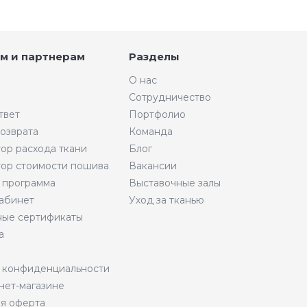
м и партнерам
Разделы
О нас
Сотрудничество
твет
Портфолио
возврата
Команда
тор расхода ткани
Блог
тор стоимости пошива
Вакансии
 программа
Выставочные залы
абинет
Уход за тканью
ые сертификаты
а
 конфиденциальности
нет-магазине
я оферта