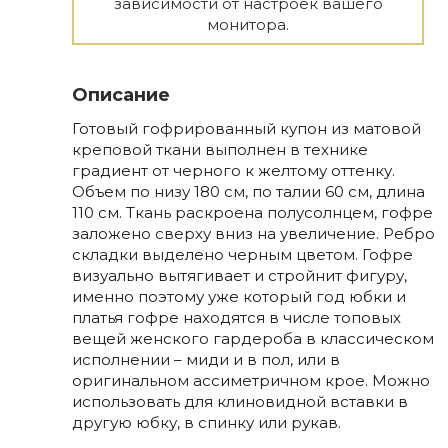
зависимости от настроек вашего
монитора.
Описание
Готовый гофрированный купон из матовой
креповой ткани выполнен в технике
градиент от черного к желтому оттенку.
Объем по низу 180 см, по талии 60 см, длина
110 см. Ткань раскроена полусолнцем, гофре
заложено сверху вниз на увеличение. Ребро
складки выделено черным цветом. Гофре
визуально вытягивает и стройнит фигуру,
именно поэтому уже который год юбки и
платья гофре находятся в числе топовых
вещей женского гардероба в классическом
исполнении – миди и в пол, или в
оригинальном ассиметричном крое. Можно
использовать для клиновидной вставки в
другую юбку, в спинку или рукав.