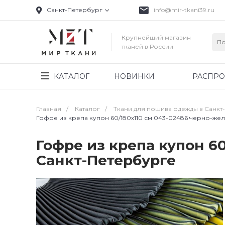
Санкт-Петербург
info@mir-tkani39.ru
Крупнейший магазин
тканей в России
КАТАЛОГ
НОВИНКИ
РАСПР
Главная
/
Каталог
/
Ткани для пошива одежды в Санкт
Гофре из крепа купон 60/180х110 см 043-02486 черно-жел
Гофре из крепа купон 6
Санкт-Петербурге