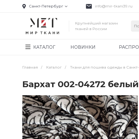
Санкт-Петербург
info@mir-tkani39.ru
Крупнейший магазин
тканей в России
КАТАЛОГ
НОВИНКИ
РАСПР
Главная
/
Каталог
/
Ткани для пошива одежды в Санкт
Бархат 002-04272 белы