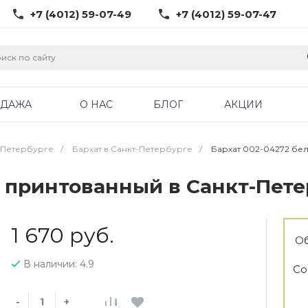
+7 (4012) 59-07-49
+7 (4012) 59-07-47
ОДАЖА
О НАС
БЛОГ
АКЦИИ
-Петербурге
/
Бархат в Санкт-Петербурге
/
Бархат 002-04272 бе
й принтованный в Санкт-Пете
1 670 руб.
Об
В наличии: 4.9
Со
-
+