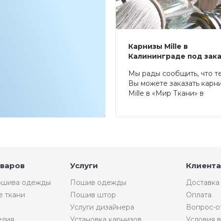
Карнизы Mille в
Калининграде под зак
Мы рады сообщить, что т
Вы можете заказать карн
Mille в «Мир Ткани» в
Калининграде.
оваров
Услуги
Клиента
пошива одежды
Пошив одежды
Доставка
е ткани
Пошив штор
Оплата
Услуги дизайнера
Вопрос-о
елия
Установка карнизов
Условия 