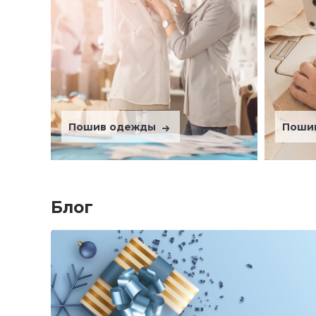
Пошив одежды
Поши
Блог