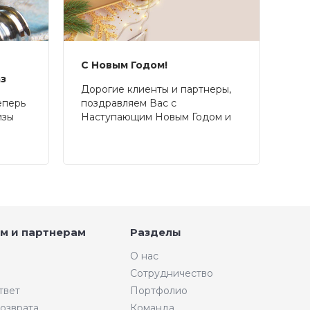
С Новым Годом!
аз
Дорогие клиенты и партнеры,
еперь
поздравляем Вас с
изы
Наступающим Новым Годом и
Рождеством!
м и партнерам
Разделы
О нас
Сотрудничество
твет
Портфолио
возврата
Команда